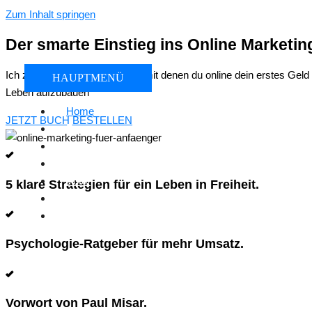
Zum Inhalt springen
Der smarte Einstieg ins Online Marketin
Ich zeige dir 5 erprobte Wege, mit denen du online dein erstes Gel
HAUPTMENÜ
Leben aufzubauen
Home
JETZT BUCH BESTELLEN
Features
Vorwort
Themen
Autor
5 klare Strategien für ein Leben in Freiheit.
Hörprobe
Kontakt
Psychologie-Ratgeber für mehr Umsatz.
Vorwort von Paul Misar.